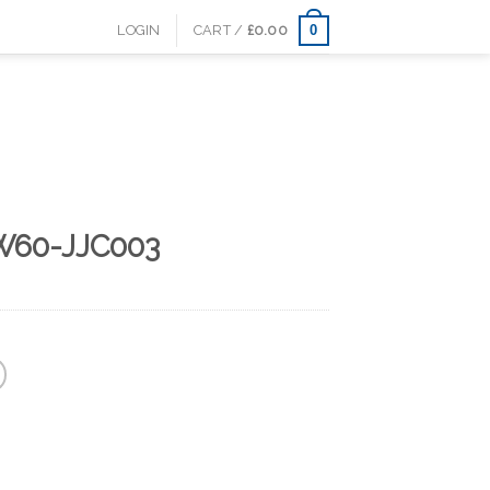
0
LOGIN
CART /
£
0.00
W60-JJC003